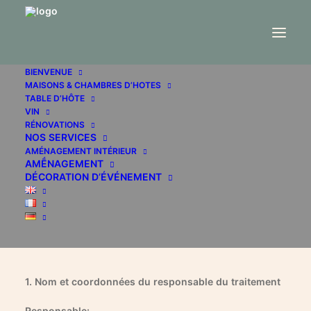
Déclaration de Protection des
BIENVENUE
Données Selon
MAISONS & CHAMBRES D’HOTES
TABLE D’HÔTE
VIN
RÉNOVATIONS
NOS SERVICES
AMÉNAGEMENT INTÉRIEUR
AMḖNAGEMENT
Les informations suivantes relatives à la protection
DÉCORATION D’ÉVÉNEMENT
des données (RGPD) vous informent sur le traitement
des données personnelles dans le cadre de votre
utilisation du site www.nicole-interieur.com
1. Nom et coordonnées du responsable du traitement
Responsable: