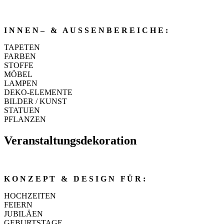
I N N E N – & A U S S E N B E R E I C H E :
TAPETEN
FARBEN
STOFFE
MÖBEL
L
AMPEN
DEKO-ELEMENTE
BILDER / KUNST
STATUEN
PFLANZEN
Veranstaltungsdekoration
K O N Z E P T & D E S I G N F Ü R :
HOCHZEITEN
FEIERN
JUBILÄEN
GEBURTSTAGE