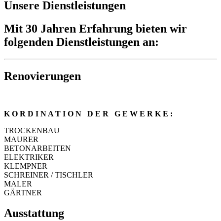
Unsere Dienstleistungen
Mit 30 Jahren Erfahrung bieten wir
folgenden Dienstleistungen an:
Renovierungen
K O R D I N A T I O N D E R G E W E R K E :
TROCKENBAU
MAURER
BETONARBEITEN
ELEKTRIKER
KLEMPNER
SCHREINER / TISCHLER
MALER
G
ÄRTNER
Ausstattung